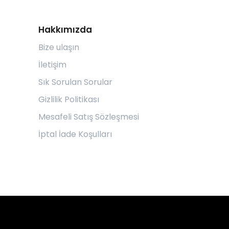
Hakkımızda
Bize ulaşın
İletişim
Sık Sorulan Sorular
Gizlilik Politikası
Mesafeli Satış Sözleşmesi
İptal İade Koşulları