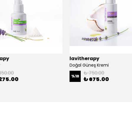
rapy
lavitherapy
y
Doğal Güneş Kremi
350.00
₺ 750.00
%
10
275.00
₺ 675.00