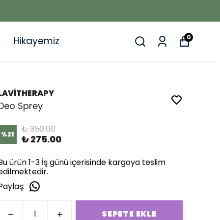
0
Hikayemiz
LAVİTHERAPY
Deo Sprey
₺ 350.00
%
21
₺ 275.00
Bu ürün 1-3 İş günü içerisinde kargoya teslim
edilmektedir.
Paylaş
:
SEPETE EKLE