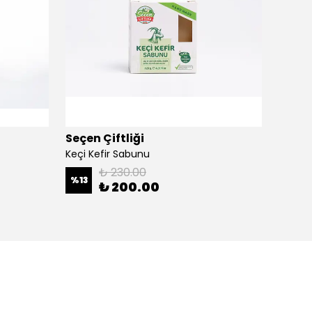
Seçen Çiftliği
lavit
Keçi Kefir Sabunu
₺ 230.00
%
13
%
13
₺ 200.00
2 Boyut