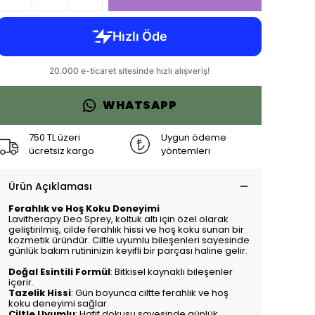
WHATSAPP
750 TL üzeri
Uygun ödeme
ücretsiz kargo
yöntemleri
Ürün Açıklaması
Ferahlık ve Hoş Koku Deneyimi
Lavitherapy Deo Sprey, koltuk altı için özel olarak
geliştirilmiş, cilde ferahlık hissi ve hoş koku sunan bir
kozmetik üründür. Ciltle uyumlu bileşenleri sayesinde
günlük bakım rutininizin keyifli bir parçası haline gelir.
Doğal Esintili Formül
: Bitkisel kaynaklı bileşenler
içerir.
Tazelik Hissi
: Gün boyunca ciltte ferahlık ve hoş
koku deneyimi sağlar.
Ciltle Uyumlu
: Hafif dokusu sayesinde günlük