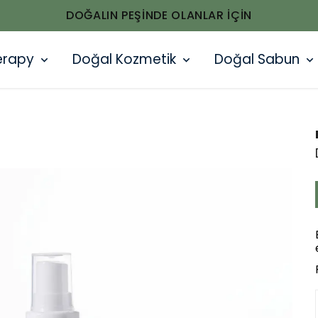
DOĞALIN PEŞINDE OLANLAR IÇIN
erapy
Doğal Kozmetik
Doğal Sabun