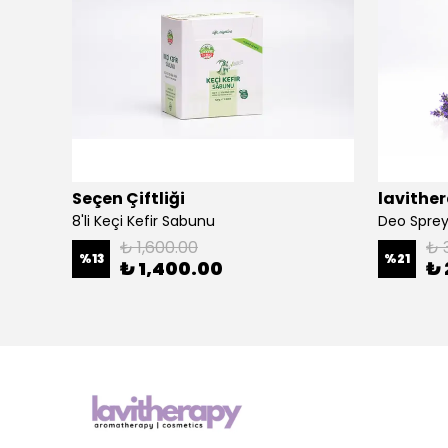
Seçen Çiftliği
lavithe
Tone Up / Pink Touch Spf 30+ Doğal Güneş Kremi
8'li Keçi Kefir Sabunu
Deo Spre
₺ 1,600.00
₺ 
%
13
%
21
₺ 1,400.00
₺ 